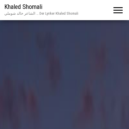
Khaled Shomali
الشاعر خالد شوملي … Der Lyriker Khaled Shomali