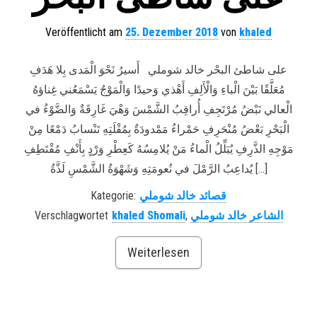
Veröffentlicht am
25. Dezember 2018
von
khaled
على شاطئ البحْر خالد شوملي أَسيرُ نَحْوَ الْمَدى بِلا هَدَفِ
مُعَلَّقًا بَيْنَ الْباءِ وَالْأَلِفِ أَهْذي وَحيدًا وَالْمَوْجُ يَسْمَعُني غِناؤهُ
الْعالي نَبْضُ مُرْتَجِفِ أُراقِبُ الشَّمْسَ وَهْيَ غَارِقَةٌ وَالضَّوْءُ في
الْبَحْرِ بَعْضُ مُنْحَرِفِ حَمْراءُ مَمْدودَةٌ بِمُقْلَتِهِ تَنْسابُ دَمْعًا مِنْ
مَوْجِهِ الذَّرِفِ يُبَلِّلُ الْماءُ مَنْ يُلامِسُهُ كَعِطْرِ وَرْدٍ بِأَنْفِ مُقْتَطِفِ
يُداعِبُ الرَّمْلَ في نُعومَتِهِ وَشَهْوَةُ الشَّمْسِ لَذَّةُ […]
Kategorie:
قصائد خالد شوملي
Verschlagwortet
khaled Shomali
,
الشاعر خالد شوملي
Weiterlesen