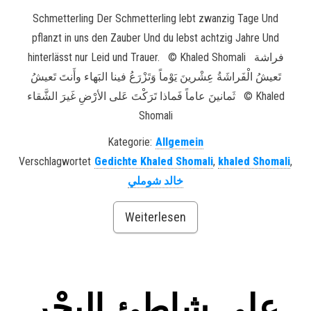
Schmetterling Der Schmetterling lebt zwanzig Tage Und
pflanzt in uns den Zauber Und du lebst achtzig Jahre Und
hinterlässt nur Leid und Trauer. © Khaled Shomali فراشة
تَعيشُ الْفَراشَةُ عِشْرينَ يَوْماً وَتَزْرَعُ فينا البَهاء وأَنتَ تَعيشُ
ثَمانينَ عاماً فَماذا تَرَكْتَ عَلى الأرْضِ غَيرَ الشَّقاء © Khaled
Shomali
Kategorie:
Allgemein
Verschlagwortet
Gedichte Khaled Shomali
,
khaled Shomali
,
خالد شوملي
Weiterlesen
على شاطئ البحْر