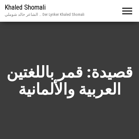
Khaled Shomali
الشاعر خالد شوملي … Der Lyriker Khaled Shomali
قصيدة: قمر باللغتين
العربية والألمانية