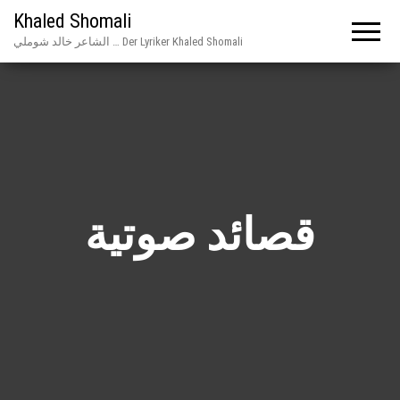
Khaled Shomali
الشاعر خالد شوملي … Der Lyriker Khaled Shomali
قصائد صوتية